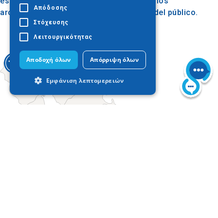
están incluidas. El material audiovisual y los
Απόδοσης
archivos del Museo están a disposición del público.
Στόχευσης
Λειτουργικότητας
Αποδοχή όλων
Απόρριψη όλων
Εμφάνιση λεπτομερειών
Απολύτως απαραίτητα
Απόδοσης
Στόχευσης
Λειτουργικότητας
Τα απολύτως απαραίτητα cookies
Today
επιτρέπουν βασικές λειτουργίες του
ιστότοπου, όπως τη σύνδεση χρήστη και
τη διαχείριση λογαριασμού. Ο ιστότοπος
δεν μπορεί να χρησιμοποιηθεί σωστά
χωρίς τα απολύτως απαραίτητα cookies.
Προμηθευτής
Ονοματεπώνυμο
Λήξη
Περιγραφ
/ Πεδίο