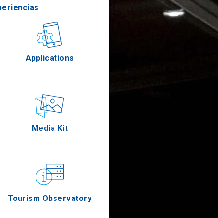
periencias
stronomía
Applications
Eventos
Media Kit
Tourism Observatory