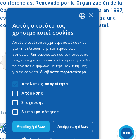
conferencias. Renovado por la Organización de la
Capital Europea de la Cultura - Tesalónica en 1997,
×
es accesible para discapacitados y alberga una
Αυτός ο ιστότοπος
colmena cultural basada en el Teatro Estatal.
GREEK
χρησιμοποιεί cookies
ENGLISH
Αυτός ο ιστότοπος χρησιμοποιεί cookies
για τη βελτίωση της εμπειρίας των
GERMAN
χρηστών. Χρησιμοποιώντας τον ιστότοπό
μας, παρέχετε τη συγκατάθεσή σας για όλα
τα cookies σύμφωνα με την Πολιτική μας
για τα cookies.
Διαβάστε περισσότερα
Απολύτως απαραίτητα
Απόδοσης
Στόχευσης
Λειτουργικότητας
Today
Αποδοχή όλων
Απόρριψη όλων