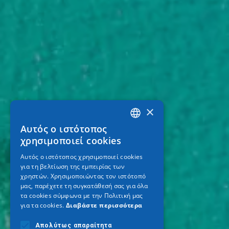
×
Αυτός ο ιστότοπος
GREEK
χρησιμοποιεί cookies
ENGLISH
Αυτός ο ιστότοπος χρησιμοποιεί cookies
για τη βελτίωση της εμπειρίας των
GERMAN
χρηστών. Χρησιμοποιώντας τον ιστότοπό
μας, παρέχετε τη συγκατάθεσή σας για όλα
τα cookies σύμφωνα με την Πολιτική μας
για τα cookies.
Διαβάστε περισσότερα
Απολύτως απαραίτητα