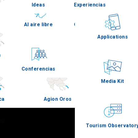
Ideas
Experiencias
Pella
Al aire libre
Gastronomía
Applications
a
Serres
Conferencias
Eventos
Media Kit
ca
Agion Oros
Tourism Observator