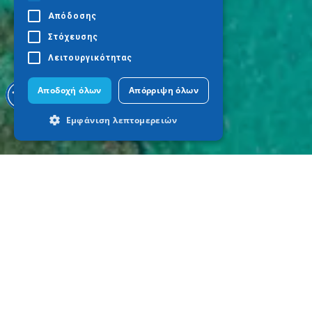
Απόδοσης
Στόχευσης
Λειτουργικότητας
Αποδοχή όλων
Απόρριψη όλων
Εμφάνιση λεπτομερειών
Απολύτως απαραίτητα
Απόδοσης
Στόχευσης
Λειτουργικότητας
Τα απολύτως απαραίτητα cookies
επιτρέπουν βασικές λειτουργίες του
ιστότοπου, όπως τη σύνδεση χρήστη και
τη διαχείριση λογαριασμού. Ο ιστότοπος
δεν μπορεί να χρησιμοποιηθεί σωστά
χωρίς τα απολύτως απαραίτητα cookies.
Προμηθευτής
Ονοματεπώνυμο
Λήξη
Περιγραφ
/ Πεδίο