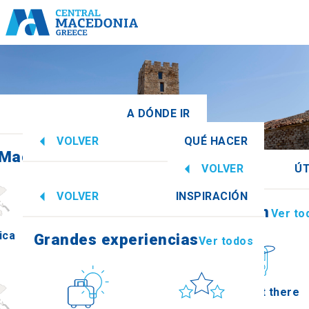
A DÓNDE IR
VOLVER
QUÉ HACER
 Macedonia Central
Ver todos
VOLVER
ÚT
Grandes experiencias
Ver todos
VOLVER
INSPIRACIÓN
Información
Ver to
ica
Imathia
Grandes experiencias
Ver todos
Cultura
Sol y mar
How to get there