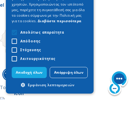
χρηστών. Χρησιμοποιώντας τον ιστότοπό
el camino hacia la colina.
μας, παρέχετε τη συγκατάθεσή σας για όλα
τα cookies σύμφωνα με την Πολιτική μας
για τα cookies.
Διαβάστε περισσότερα
Απολύτως απαραίτητα
Απόδοσης
Στόχευσης
Λειτουργικότητας
Αποδοχή όλων
Απόρριψη όλων
Εμφάνιση λεπτομερειών
Today
Απολύτως απαραίτητα
Απόδοσης
Στόχευσης
Λειτουργικότητας
Τα απολύτως απαραίτητα cookies
επιτρέπουν βασικές λειτουργίες του