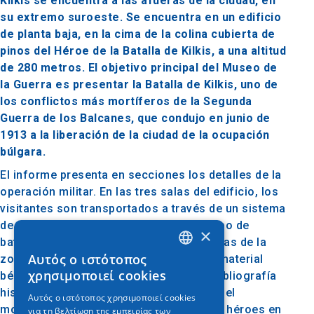
Kilkis se encuentra a las afueras de la ciudad, en
su extremo suroeste. Se encuentra en un edificio
de planta baja, en la cima de la colina cubierta de
pinos del Héroe de la Batalla de Kilkis, a una altitud
de 280 metros. El objetivo principal del Museo de
la Guerra es presentar la Batalla de Kilkis, uno de
los conflictos más mortíferos de la Segunda
Guerra de los Balcanes, que condujo en junio de
1913 a la liberación de la ciudad de la ocupación
búlgara.
El informe presenta en secciones los detalles de la
operación militar. En las tres salas del edificio, los
visitantes son transportados a través de un sistema
de proyección audiovisual sobre el campo de
×
batalla, observando las reliquias históricas de la
Αυτός ο ιστότοπος
zona, los uniformes, el armamento y el material
GREEK
χρησιμοποιεί cookies
bélico, mientras se puede consultar la bibliografía
ENGLISH
histórica recopilada. Parte del Museo es el
Αυτός ο ιστότοπος χρησιμοποιεί cookies
monumento principal y los bustos de los héroes en
για τη βελτίωση της εμπειρίας των
GERMAN