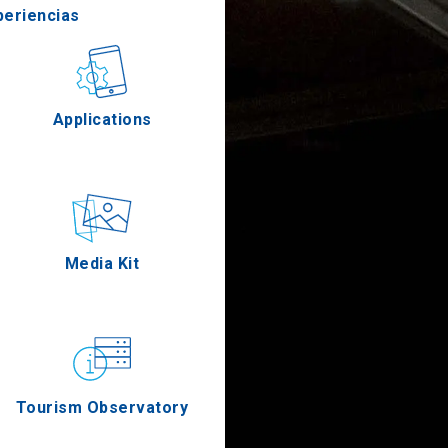
periencias
stronomía
Applications
Eventos
Media Kit
Tourism Observatory