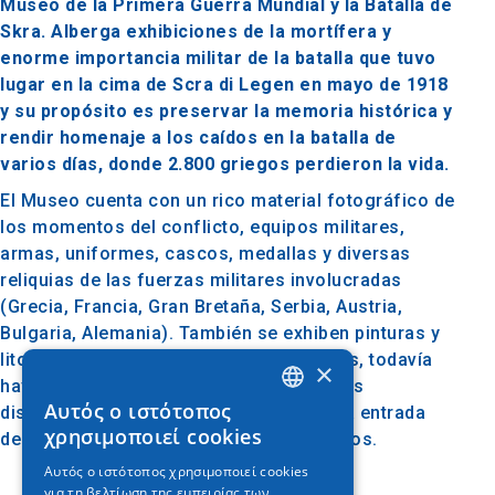
Museo de la Primera Guerra Mundial y la Batalla de
Skra. Alberga exhibiciones de la mortífera y
enorme importancia militar de la batalla que tuvo
lugar en la cima de Scra di Legen en mayo de 1918
y su propósito es preservar la memoria histórica y
rendir homenaje a los caídos en la batalla de
varios días, donde 2.800 griegos perdieron la vida.
El Museo cuenta con un rico material fotográfico de
los momentos del conflicto, equipos militares,
armas, uniformes, cascos, medallas y diversas
reliquias de las fuerzas militares involucradas
(Grecia, Francia, Gran Bretaña, Serbia, Austria,
Bulgaria, Alemania). También se exhiben pinturas y
litografías relevantes. En los alrededores, todavía
×
hay ametralladoras abandonadas y restos
Αυτός ο ιστότοπος
dispersos de la batalla, mientras que a la entrada
GREEK
χρησιμοποιεί cookies
del pueblo hay un Monumento a los Caídos.
ENGLISH
Αυτός ο ιστότοπος χρησιμοποιεί cookies
για τη βελτίωση της εμπειρίας των
GERMAN