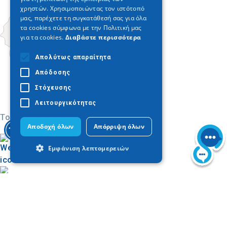
χρηστών. Χρησιμοποιώντας τον ιστότοπό
μας, παρέχετε τη συγκατάθεσή σας για όλα
τα cookies σύμφωνα με την Πολιτική μας
για τα cookies.
Διαβάστε περισσότερα
Απολύτως απαραίτητα
Απόδοσης
Στόχευσης
Λειτουργικότητας
Today
Αποδοχή όλων
Απόρριψη όλων
Εμφάνιση λεπτομερειών
Απολύτως απαραίτητα
Απόδοσης
Στόχευσης
Λειτουργικότητας
Buscar en el mapa
Disfruta de Kilkis
Τα απολύτως απαραίτητα cookies
επιτρέπουν βασικές λειτουργίες του