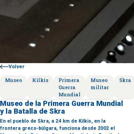
Volver
Museo
Kilkis
Primera
Museo
Skra
Guerra
militar
Mundial
Museo de la Primera Guerra Mundial
y la Batalla de Skra
En el pueblo de Skra, a 24 km de Kilkis, en la
frontera greco-búlgara, funciona desde 2002 el