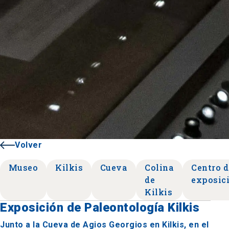
Volver
Museo
Kilkis
Cueva
Colina
Centro d
de
exposic
Kilkis
Exposición de Paleontología Kilkis
Junto a la Cueva de Agios Georgios en Kilkis, en el