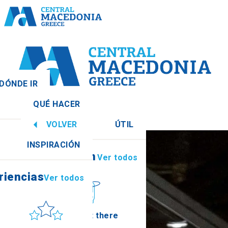
 DÓNDE IR
QUÉ HACER
l
Ver todos
VOLVER
ÚTIL
riencias
Ver todos
INSPIRACIÓN
Información
Ver todos
ia
riencias
Ver todos
Sol y mar
How to get there