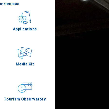
periencias
stronomía
Applications
Eventos
Media Kit
Tourism Observatory