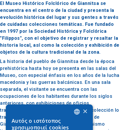
El Museo Histórico Folclórico de Giannitsa se
encuentra en el centro de la ciudad y presenta la
evolución histórica del lugar y sus gentes a través
de cuidadas colecciones temáticas. Fue fundado
en 1997 por la Sociedad Histórica y Folclórica
"Filippos", con el objetivo de registrar y resaltar la
historia local, así como la colección y exhibición de
objetos de la cultura tradicional de la zona.
La historia del pueblo de Giannitsa desde la época
prehistórica hasta hoy se presenta en las salas del
Museo, con especial énfasis en los años de la lucha
macedonia y las guerras balcánicas. En una sala
separada, el visitante se encuentra con las
ocupaciones de los habitantes durante los siglos
anteriores, con exhibiciones de oficios
×
tradicionales, mientras que la siguiente colección lo
transporta a la vida cotidiana de la gente de
Αυτός ο ιστότοπος
GREEK
Giannitsa y a la mansión tradicional. Al mismo
χρησιμοποιεί cookies