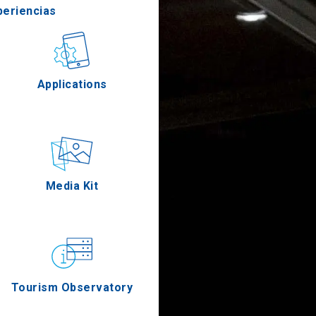
periencias
stronomía
Applications
Eventos
Media Kit
Tourism Observatory