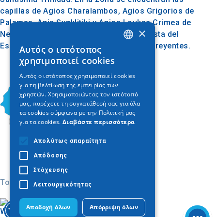
capillas de Agios Charalambos, Agios Grigorios de
Palamas, Agia Sygklitiki y Agios Loukas Crimea de
×
Neos Iatros. El monasterio celebra la fiesta del
Espíritu Santo cuando recibe a muchos creyentes.
Αυτός ο ιστότοπος
GREEK
χρησιμοποιεί cookies
ENGLISH
Αυτός ο ιστότοπος χρησιμοποιεί cookies
για τη βελτίωση της εμπειρίας των
GERMAN
χρηστών. Χρησιμοποιώντας τον ιστότοπό
μας, παρέχετε τη συγκατάθεσή σας για όλα
τα cookies σύμφωνα με την Πολιτική μας
για τα cookies.
Διαβάστε περισσότερα
Απολύτως απαραίτητα
Απόδοσης
Στόχευσης
Today
Λειτουργικότητας
Αποδοχή όλων
Απόρριψη όλων