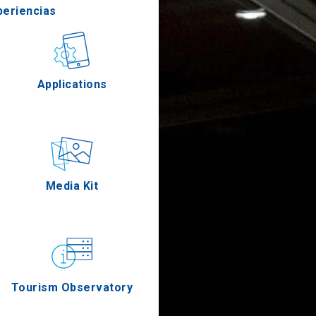
periencias
stronomía
Applications
Eventos
Media Kit
Tourism Observatory