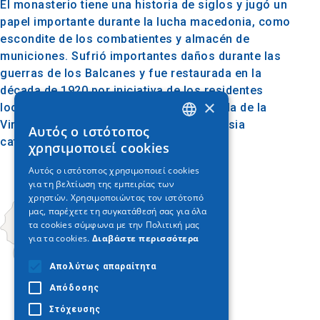
El monasterio tiene una historia de siglos y jugó un
papel importante durante la lucha macedonia, como
escondite de los combatientes y almacén de
municiones. Sufrió importantes daños durante las
guerras de los Balcanes y fue restaurada en la
década de 1920 por iniciativa de los residentes
×
locales, mientras que se erigió una capilla de la
Virgen María en el sitio de la antigua iglesia
Αυτός ο ιστότοπος
GREEK
católica, que fue demolida.
χρησιμοποιεί cookies
ENGLISH
Αυτός ο ιστότοπος χρησιμοποιεί cookies
για τη βελτίωση της εμπειρίας των
GERMAN
χρηστών. Χρησιμοποιώντας τον ιστότοπό
μας, παρέχετε τη συγκατάθεσή σας για όλα
τα cookies σύμφωνα με την Πολιτική μας
για τα cookies.
Διαβάστε περισσότερα
Απολύτως απαραίτητα
Απόδοσης
Στόχευσης