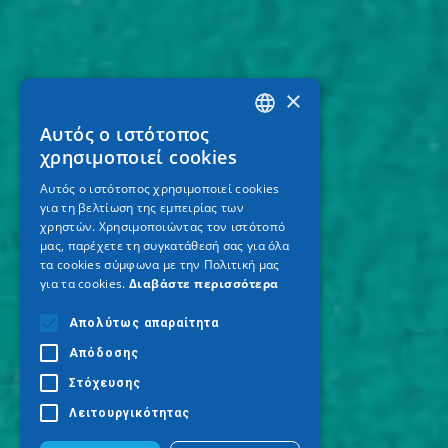
×
Αυτός ο ιστότοπος
GREEK
χρησιμοποιεί cookies
ENGLISH
Αυτός ο ιστότοπος χρησιμοποιεί cookies
για τη βελτίωση της εμπειρίας των
GERMAN
χρηστών. Χρησιμοποιώντας τον ιστότοπό
μας, παρέχετε τη συγκατάθεσή σας για όλα
τα cookies σύμφωνα με την Πολιτική μας
για τα cookies.
Διαβάστε περισσότερα
Απολύτως απαραίτητα
Απόδοσης
Στόχευσης
Λειτουργικότητας