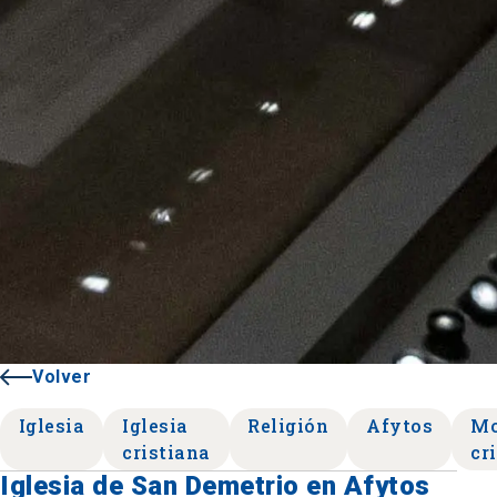
Volver
Iglesia
Iglesia
Religión
Afytos
Mo
cristiana
cr
Iglesia de San Demetrio en Afytos