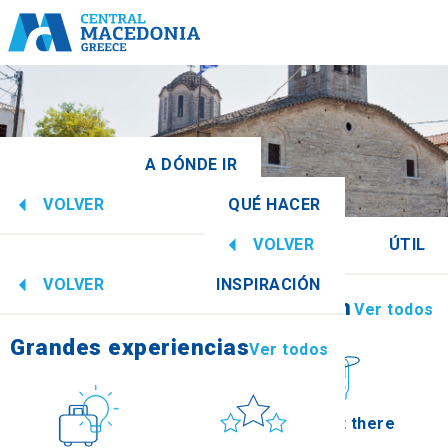
A DÓNDE IR
VOLVER
QUÉ HACER
edonia Central
Ver todos
VOLVER
ÚTIL
Grandes experiencias
Ver todos
VOLVER
INSPIRACIÓN
Información
Ver todos
Imathia
Grandes experiencias
Ver todos
Cultura
Sol y mar
How to get there