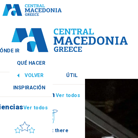
ÓNDE IR
QUÉ HACER
Ver todos
VOLVER
ÚTIL
iencias
Ver todos
INSPIRACIÓN
Información
Ver todos
a
iencias
Ver todos
Sol y mar
How to get there