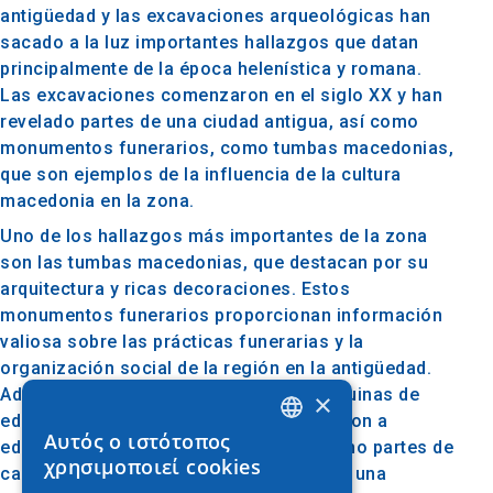
antigüedad y las excavaciones arqueológicas han
sacado a la luz importantes hallazgos que datan
principalmente de la época helenística y romana.
Las excavaciones comenzaron en el siglo XX y han
revelado partes de una ciudad antigua, así como
monumentos funerarios, como tumbas macedonias,
que son ejemplos de la influencia de la cultura
macedonia en la zona.
Uno de los hallazgos más importantes de la zona
son las tumbas macedonias, que destacan por su
arquitectura y ricas decoraciones. Estos
monumentos funerarios proporcionan información
valiosa sobre las prácticas funerarias y la
organización social de la región en la antigüedad.
Además, en la zona se han encontrado ruinas de
×
edificios que probablemente pertenecieron a
Αυτός ο ιστότοπος
edificios públicos o residencias, así como partes de
GREEK
χρησιμοποιεί cookies
calzadas que atestiguan la existencia de una
ENGLISH