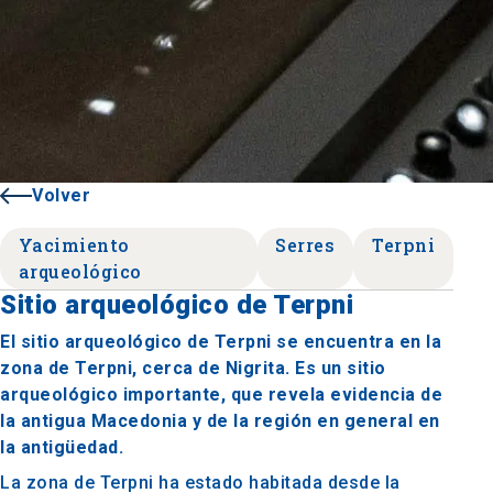
Volver
Yacimiento
Serres
Terpni
arqueológico
Sitio arqueológico de Terpni
El sitio arqueológico de Terpni se encuentra en la
zona de Terpni, cerca de Nigrita. Es un sitio
arqueológico importante, que revela evidencia de
la antigua Macedonia y de la región en general en
la antigüedad.
La zona de Terpni ha estado habitada desde la