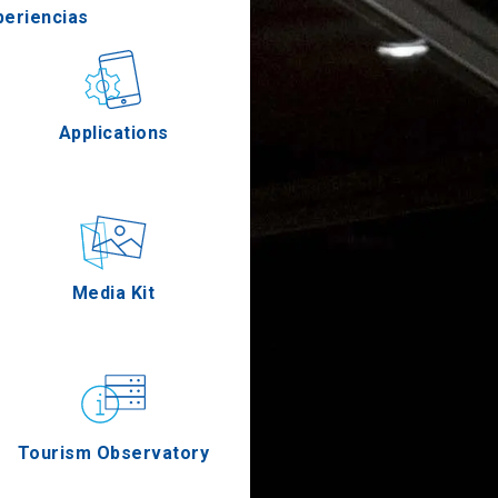
periencias
stronomía
Applications
Eventos
Media Kit
Tourism Observatory