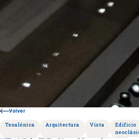
Volver
Tesalónica
Arquitectura
Vista
Edificio
neoclási