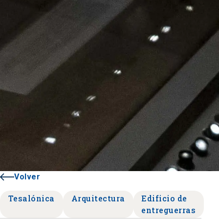
Volver
Tesalónica
Arquitectura
Edificio de
entreguerras