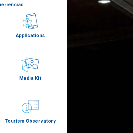
periencias
stronomía
Applications
Eventos
Media Kit
Tourism Observatory