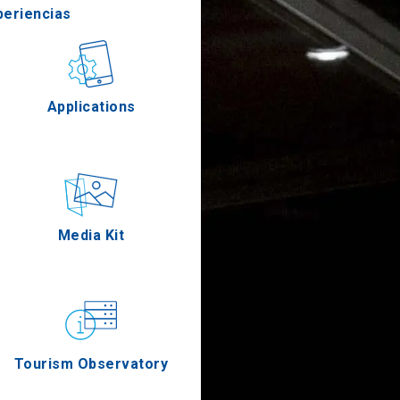
periencias
stronomía
Applications
Eventos
Media Kit
Tourism Observatory