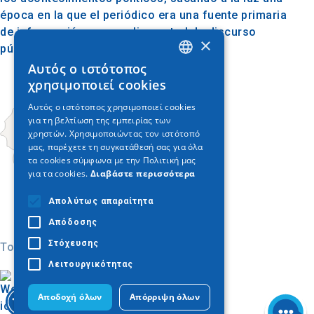
época en la que el periódico era una fuente primaria
de información y un medio central de discurso
×
público.
Αυτός ο ιστότοπος
GREEK
χρησιμοποιεί cookies
ENGLISH
Αυτός ο ιστότοπος χρησιμοποιεί cookies
για τη βελτίωση της εμπειρίας των
GERMAN
χρηστών. Χρησιμοποιώντας τον ιστότοπό
μας, παρέχετε τη συγκατάθεσή σας για όλα
τα cookies σύμφωνα με την Πολιτική μας
για τα cookies.
Διαβάστε περισσότερα
Απολύτως απαραίτητα
Απόδοσης
Στόχευσης
Today
Λειτουργικότητας
Αποδοχή όλων
Απόρριψη όλων