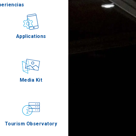
periencias
stronomía
Applications
Eventos
Media Kit
Tourism Observatory