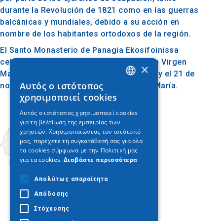
durante la Revolución de 1821 como en las guerras
balcánicas y mundiales, debido a su acción en
nombre de los habitantes ortodoxos de la región.
El Santo Monasterio de Panagia Ekosifoinissa
celebra el 15 de agosto la Asunción de la Virgen
×
María, el 14 de septiembre la Santa Cruz y el 21 de
Αυτός ο ιστότοπος
noviembre la Presentación de la Virgen María.
GREEK
χρησιμοποιεί cookies
ENGLISH
Αυτός ο ιστότοπος χρησιμοποιεί cookies
για τη βελτίωση της εμπειρίας των
GERMAN
χρηστών. Χρησιμοποιώντας τον ιστότοπό
μας, παρέχετε τη συγκατάθεσή σας για όλα
τα cookies σύμφωνα με την Πολιτική μας
για τα cookies.
Διαβάστε περισσότερα
Απολύτως απαραίτητα
Απόδοσης
Στόχευσης