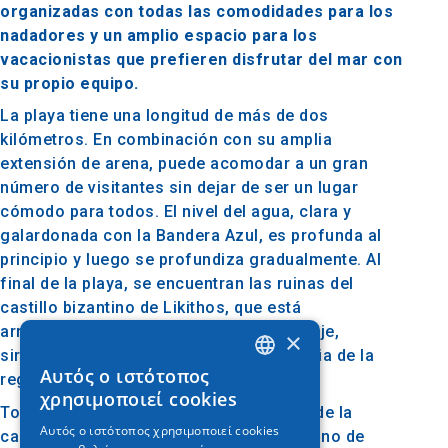
organizadas con todas las comodidades para los
nadadores y un amplio espacio para los
vacacionistas que prefieren disfrutar del mar con
su propio equipo.
La playa tiene una longitud de más de dos
kilómetros. En combinación con su amplia
extensión de arena, puede acomodar a un gran
número de visitantes sin dejar de ser un lugar
cómodo para todos. El nivel del agua, clara y
galardonada con la Bandera Azul, es profunda al
principio y luego se profundiza gradualmente. Al
final de la playa, se encuentran las ruinas del
castillo bizantino de Likithos, que está
armoniosamente conectado con el paisaje,
×
sirviendo como recordatorio de la historia de la
Αυτός ο ιστότοπος
región.
GREEK
χρησιμοποιεί cookies
Toroni es fácilmente accesible a través de la
ENGLISH
Αυτός ο ιστότοπος χρησιμοποιεί cookies
carretera provincial y es un popular destino de