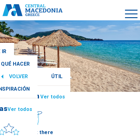
 IR
QUÉ HACER
VOLVER
ÚTIL
ias
Ver todos
INSPIRACIÓN
Información
Ver todos
ias
Ver todos
ol y mar
How to get there