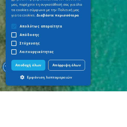
μας, παρέχετε τη συγκατάθεσή σας για όλα
τα cookies σύμφωνα με την Πολιτική μας
για τα cookies.
Διαβάστε περισσότερα
Απολύτως απαραίτητα
Απόδοσης
Στόχευσης
Λειτουργικότητας
Αποδοχή όλων
Απόρριψη όλων
Εμφάνιση λεπτομερειών
Απολύτως απαραίτητα
Απόδοσης
Στόχευσης
Λειτουργικότητας
Τα απολύτως απαραίτητα cookies
επιτρέπουν βασικές λειτουργίες του
ιστότοπου, όπως τη σύνδεση χρήστη και