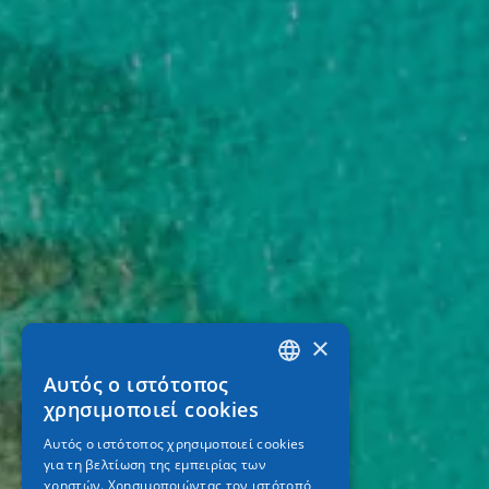
×
Αυτός ο ιστότοπος
GREEK
χρησιμοποιεί cookies
ENGLISH
Αυτός ο ιστότοπος χρησιμοποιεί cookies
για τη βελτίωση της εμπειρίας των
GERMAN
χρηστών. Χρησιμοποιώντας τον ιστότοπό