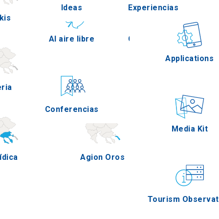
Ideas
Experiencias
lkis
Pella
Al aire libre
Gastronomía
Applications
eria
Serres
Conferencias
Eventos
Media Kit
ídica
Agion Oros
Tourism Observat