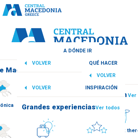
A DÓNDE IR
VOLVER
QUÉ HACER
e Macedonia Central
Ver todos
VOLVER
Grandes experiencias
Ver todos
VOLVER
INSPIRACIÓN
Información
Ver
lónica
Imathia
Grandes experiencias
Ver todos
Cultura
Sol y mar
How to get ther