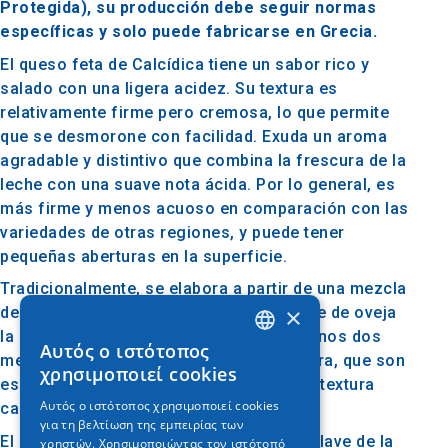
Protegida), su producción debe seguir normas
específicas y solo puede fabricarse en Grecia.
El queso feta de Calcídica tiene un sabor rico y
salado con una ligera acidez. Su textura es
relativamente firme pero cremosa, lo que permite
que se desmorone con facilidad. Exuda un aroma
agradable y distintivo que combina la frescura de la
leche con una suave nota ácida. Por lo general, es
más firme y menos acuoso en comparación con las
variedades de otras regiones, y puede tener
pequeñas aberturas en la superficie.
Tradicionalmente, se elabora a partir de una mezcla
×
de leche de oveja y cabra, siendo la leche de oveja
la mayor. El queso madura durante al menos dos
Αυτός ο ιστότοπος
GREEK
meses en tanques especiales de salmuera, que son
χρησιμοποιεί cookies
esenciales para desarrollar el sabor y la textura
ENGLISH
Αυτός ο ιστότοπος χρησιμοποιεί cookies
característicos del queso feta.
για τη βελτίωση της εμπειρίας των
GERMAN
El queso feta de Calcídica es una parte clave de la
χρηστών. Χρησιμοποιώντας τον ιστότοπό