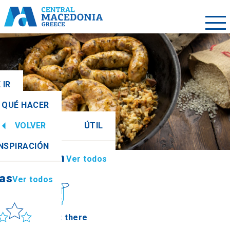
 IR
QUÉ HACER
VOLVER
ÚTIL
ias
Ver todos
INSPIRACIÓN
Información
Ver todos
ias
Ver todos
ol y mar
How to get there