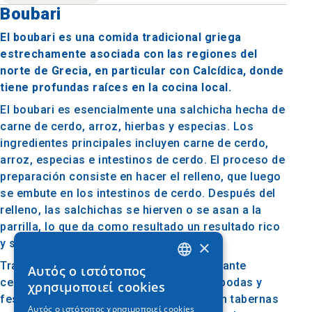
Boubari
El boubari es una comida tradicional griega
estrechamente asociada con las regiones del
norte de Grecia, en particular con Calcídica, donde
tiene profundas raíces en la cocina local.
El boubari es esencialmente una salchicha hecha de
carne de cerdo, arroz, hierbas y especias. Los
ingredientes principales incluyen carne de cerdo,
arroz, especias e intestinos de cerdo. El proceso de
preparación consiste en hacer el relleno, que luego
se embute en los intestinos de cerdo. Después del
relleno, las salchichas se hierven o se asan a la
parrilla, lo que da como resultado un resultado rico
×
y sabroso.
Tradicionalmente, el boubari se sirve durante
Αυτός ο ιστότοπος
GREEK
celebraciones y eventos festivos como bodas y
χρησιμοποιεί cookies
festivales locales. También es popular en tabernas
ENGLISH
Αυτός ο ιστότοπος χρησιμοποιεί cookies