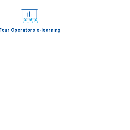
Tour Operators e-learning
Xinomavro de Naoussa