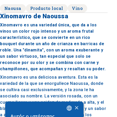
Naousa
Producto local
Vino
Xinomavro de Naoussa
Xinomavro es una variedad única, que da a los
vinos un color rojo intenso y un aroma frutal
característico, que se convierte en un rico
bouquet durante un año de crianza en barricas de
roble. Una "dinamita", con un aroma exuberante y
un sabor virtuoso, tan especial que solo se
reconoce por su olor y se combina con carne y
champiñones, que acompañan y resaltan su poder.
Xinomavro es una deliciosa aventura. Esta es la
variedad de la que se enorgullece Naoussa, donde
se cultiva casi exclusivamente, y la zona le ha
asociado su nombre. La versión rosada, con un
cuerpo ligero y una acidez de moderada a alta, y el
×
blanco con un sabor herbal más intenso, y un sabor
a aceitunas y cítricos, dan opciones para los
Αυτός ο ιστότοπος