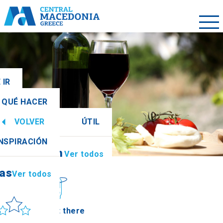
 IR
QUÉ HACER
VOLVER
ÚTIL
ias
Ver todos
INSPIRACIÓN
Información
Ver todos
ias
Ver todos
ol y mar
How to get there