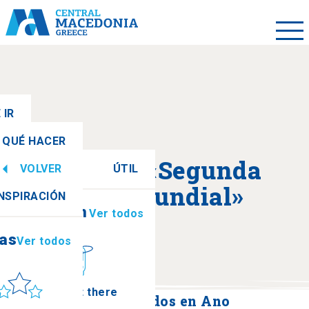
 IR
QUÉ HACER
Acerca de «Segunda
VOLVER
ÚTIL
ias
Ver todos
Guerra Mundial»
INSPIRACIÓN
Información
Ver todos
ias
Ver todos
ol y mar
How to get there
Monumento a los caídos en Ano