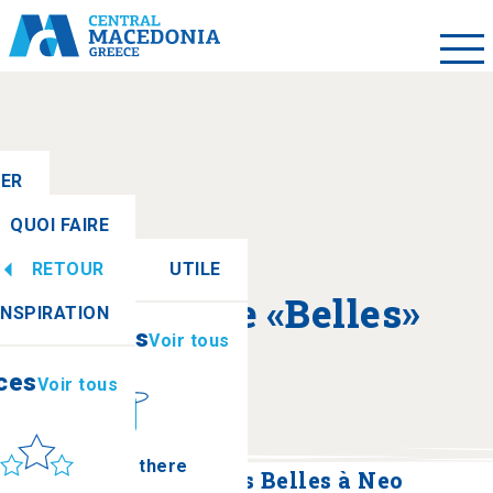
LER
QUOI FAIRE
RETOUR
UTILE
ces
Voir tous
A propos de «Belles»
INSPIRATION
Informations
Voir tous
ces
Voir tous
leil et mer
How to get there
Sentier historique des Belles à Neo