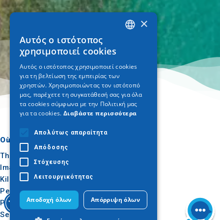
×
Αυτός ο ιστότοπος
GREEK
χρησιμοποιεί cookies
ENGLISH
Αυτός ο ιστότοπος χρησιμοποιεί cookies
για τη βελτίωση της εμπειρίας των
GERMAN
χρηστών. Χρησιμοποιώντας τον ιστότοπό
μας, παρέχετε τη συγκατάθεσή σας για όλα
τα cookies σύμφωνα με την Πολιτική μας
για τα cookies.
Διαβάστε περισσότερα
Απολύτως απαραίτητα
Où aller
Quoi faire
Απόδοσης
Thessalonique
Culture
Στόχευσης
Imathia
Soleil et mer
Λειτουργικότητας
Kilkis
Extérieur
Pella
Gastronomie
Αποδοχή όλων
Απόρριψη όλων
Pieria
Conférence
Serres