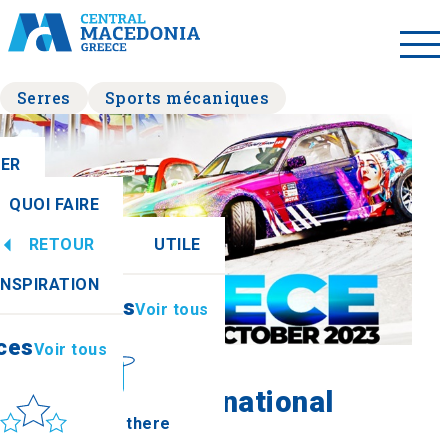
Serres
Sports mécaniques
LER
QUOI FAIRE
RETOUR
UTILE
ces
Voir tous
INSPIRATION
Informations
Voir tous
ces
Voir tous
Retour aux événements
leil et mer
Drift Kings International
How to get there
Series/Lams