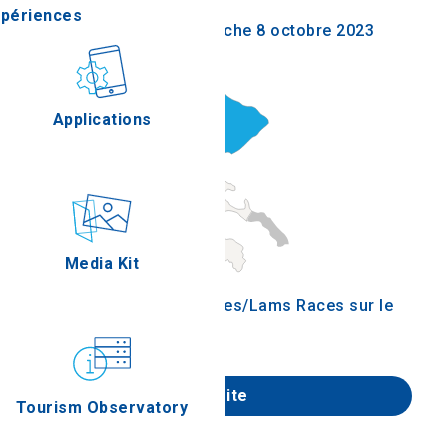
xpériences
jeudi 5 octobre 2023 - dimanche 8 octobre 2023
stronomie
Applications
Épreuves
Media Kit
Drift Kings International Series/Lams Races sur le
circuit de Serres.
Website
Tourism Observatory
Trouver sur la carte