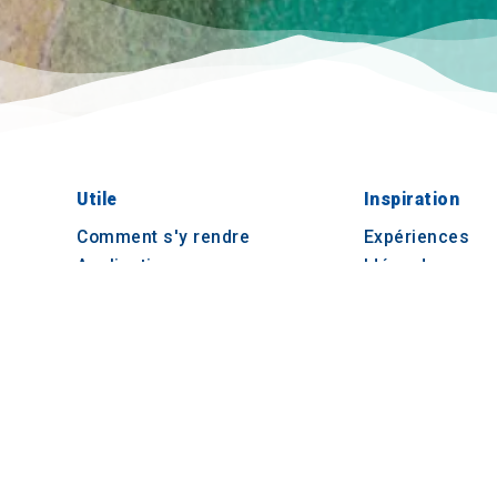
Utile
Inspiration
Comment s'y rendre
Expériences
Applications
Idées de voyag
Dossier de presse
Observatoire du tourisme
Apprentissage en ligne pour
les voyagistes