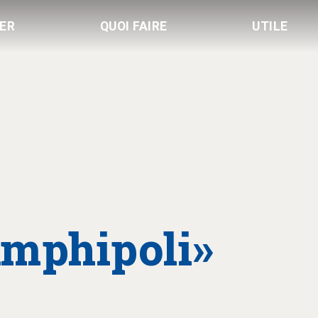
LER
QUOI FAIRE
UTILE
Amphipoli»