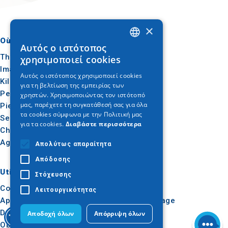
×
Où aller
Quoi faire
Αυτός ο ιστότοπος
GREEK
Thessalonique
Culture
χρησιμοποιεί cookies
ENGLISH
Imathia
Soleil et mer
Αυτός ο ιστότοπος χρησιμοποιεί cookies
Kilkis
Extérieur
για τη βελτίωση της εμπειρίας των
GERMAN
Pella
Gastronomie
χρηστών. Χρησιμοποιώντας τον ιστότοπό
μας, παρέχετε τη συγκατάθεσή σας για όλα
Pieria
Conférence
τα cookies σύμφωνα με την Πολιτική μας
Serres
για τα cookies.
Διαβάστε περισσότερα
Chalcidique
Agion Oros
Απολύτως απαραίτητα
Απόδοσης
Utile
Inspiration
Στόχευσης
Comment s'y rendre
Expériences
Λειτουργικότητας
Applications
Idées de voyage
Dossier de presse
Αποδοχή όλων
Απόρριψη όλων
Observatoire du tourisme