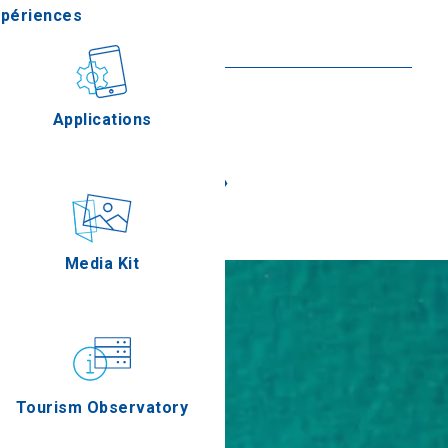
Emmanouil Papas
xpériences
En savoir plus
stronomie
Applications
«
»
Épreuves
Media Kit
Tourism Observatory