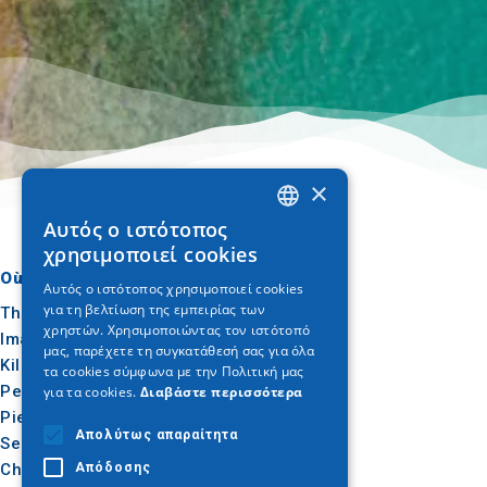
×
Αυτός ο ιστότοπος
GREEK
χρησιμοποιεί cookies
ENGLISH
Où aller
Quoi faire
Αυτός ο ιστότοπος χρησιμοποιεί cookies
για τη βελτίωση της εμπειρίας των
GERMAN
Thessalonique
Culture
χρηστών. Χρησιμοποιώντας τον ιστότοπό
Imathia
Soleil et mer
μας, παρέχετε τη συγκατάθεσή σας για όλα
Kilkis
Extérieur
τα cookies σύμφωνα με την Πολιτική μας
Pella
Gastronomie
για τα cookies.
Διαβάστε περισσότερα
Pieria
Conférence
Απολύτως απαραίτητα
Serres
Chalcidique
Απόδοσης