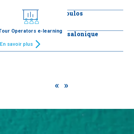
En savoir plus
Parapluies Zongolopoulos
En savoir plus
Tour Operators e-learning
Tour Blanche de Thessalonique
En savoir plus
«
»