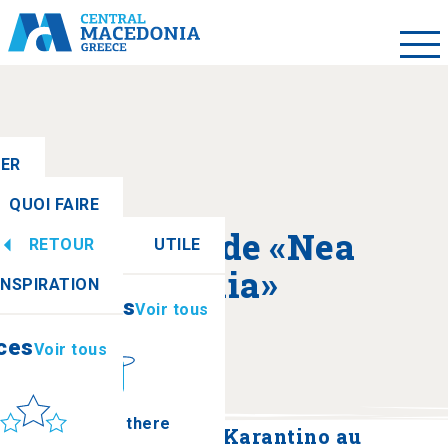
LER
QUOI FAIRE
A propos de «Nea
RETOUR
UTILE
ces
Voir tous
Paralia»
INSPIRATION
Informations
Voir tous
ces
Voir tous
leil et mer
How to get there
Monument à Socrate Karantino au