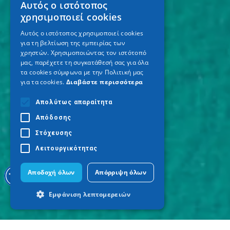
Αυτός ο ιστότοπος
GREEK
χρησιμοποιεί cookies
ENGLISH
Αυτός ο ιστότοπος χρησιμοποιεί cookies
για τη βελτίωση της εμπειρίας των
GERMAN
χρηστών. Χρησιμοποιώντας τον ιστότοπό
μας, παρέχετε τη συγκατάθεσή σας για όλα
τα cookies σύμφωνα με την Πολιτική μας
για τα cookies.
Διαβάστε περισσότερα
Απολύτως απαραίτητα
Απόδοσης
Στόχευσης
Λειτουργικότητας
Αποδοχή όλων
Απόρριψη όλων
Εμφάνιση λεπτομερειών