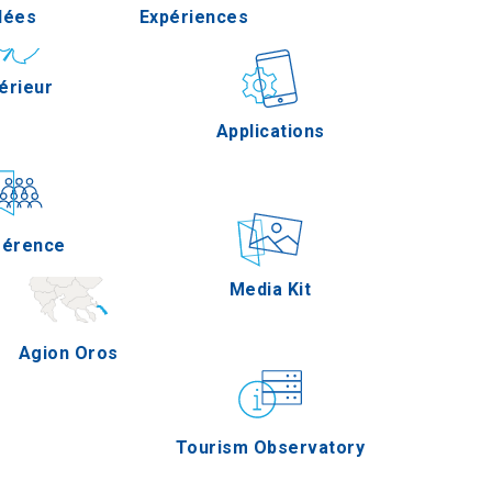
dées
Expériences
Pella
érieur
Gastronomie
Applications
Serres
férence
Épreuves
Media Kit
Agion Oros
Tourism Observatory