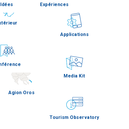
Idées
Expériences
Pella
xtérieur
Gastronomie
Applications
Serres
nférence
Épreuves
Media Kit
Agion Oros
Tourism Observatory