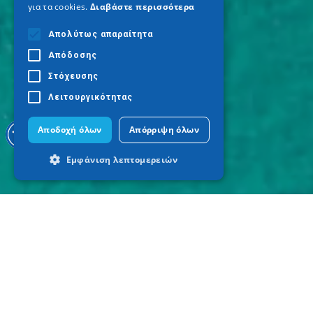
για τα cookies.
Διαβάστε περισσότερα
Απολύτως απαραίτητα
Απόδοσης
Στόχευσης
Λειτουργικότητας
Αποδοχή όλων
Απόρριψη όλων
Εμφάνιση λεπτομερειών
Απολύτως απαραίτητα
Απόδοσης
Στόχευσης
Λειτουργικότητας
Τα απολύτως απαραίτητα cookies
επιτρέπουν βασικές λειτουργίες του
ιστότοπου, όπως τη σύνδεση χρήστη και
τη διαχείριση λογαριασμού. Ο ιστότοπος
δεν μπορεί να χρησιμοποιηθεί σωστά
χωρίς τα απολύτως απαραίτητα cookies.