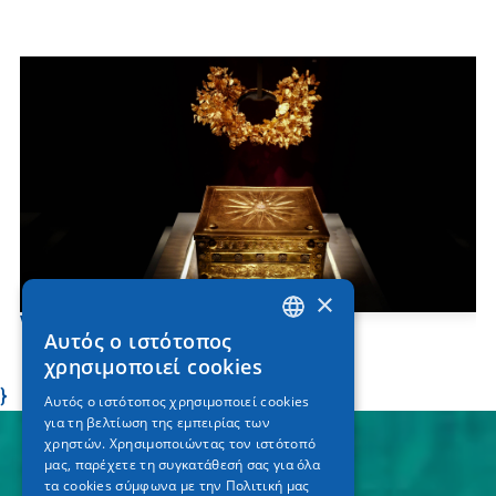
×
Vergina - Musée d’Aigai
Αυτός ο ιστότοπος
GREEK
χρησιμοποιεί cookies
ENGLISH
}
Αυτός ο ιστότοπος χρησιμοποιεί cookies
για τη βελτίωση της εμπειρίας των
GERMAN
χρηστών. Χρησιμοποιώντας τον ιστότοπό
μας, παρέχετε τη συγκατάθεσή σας για όλα
τα cookies σύμφωνα με την Πολιτική μας