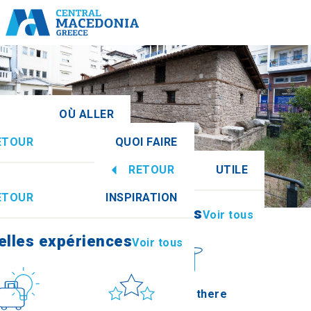
OÙ ALLER
ETOUR
QUOI FAIRE
 centrale
Voir tous
RETOUR
UTILE
elles expériences
Voir tous
ETOUR
INSPIRATION
Informations
Voir tous
Imathia
elles expériences
Voir tous
Culture
Soleil et mer
How to get there