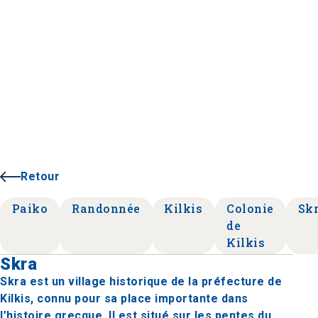
Retour
Paiko
Randonnée
Kilkis
Colonie
Sk
de
Kilkis
Skra
Skra est un village historique de la préfecture de
Kilkis, connu pour sa place importante dans
l’histoire grecque. Il est situé sur les pentes du