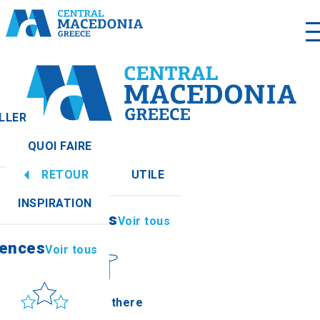
LLER
QUOI FAIRE
r tous
RETOUR
UTILE
iences
Voir tous
INSPIRATION
Informations
Voir tous
iences
Voir tous
Soleil et mer
How to get there