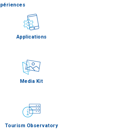
xpériences
stronomie
Applications
Épreuves
Media Kit
Tourism Observatory