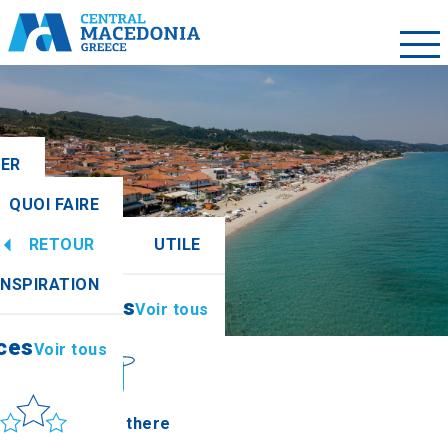
LER
QUOI FAIRE
RETOUR
UTILE
ces
Voir tous
INSPIRATION
Informations
Voir tous
ces
Voir tous
leil et mer
How to get there