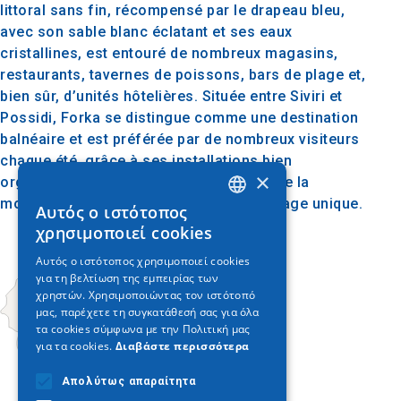
littoral sans fin, récompensé par le drapeau bleu,
avec son sable blanc éclatant et ses eaux
cristallines, est entouré de nombreux magasins,
restaurants, tavernes de poissons, bars de plage et,
bien sûr, d’unités hôtelières. Située entre Siviri et
Possidi, Forka se distingue comme une destination
balnéaire et est préférée par de nombreux visiteurs
chaque été, grâce à ses installations bien
×
organisées et à la combinaison unique de la
montagne et de la mer qui offre un paysage unique.
Αυτός ο ιστότοπος
GREEK
χρησιμοποιεί cookies
ENGLISH
Αυτός ο ιστότοπος χρησιμοποιεί cookies
για τη βελτίωση της εμπειρίας των
GERMAN
χρηστών. Χρησιμοποιώντας τον ιστότοπό
μας, παρέχετε τη συγκατάθεσή σας για όλα
τα cookies σύμφωνα με την Πολιτική μας
για τα cookies.
Διαβάστε περισσότερα
Απολύτως απαραίτητα