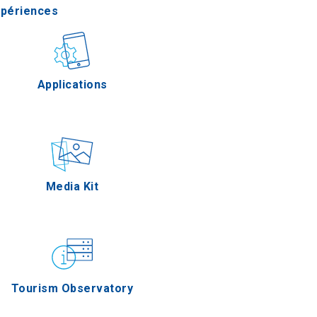
xpériences
stronomie
Applications
Épreuves
Media Kit
Tourism Observatory