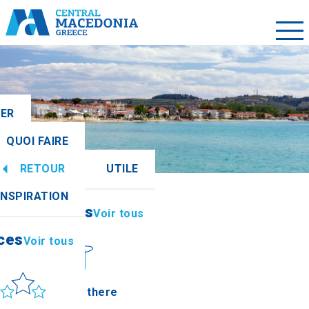
LER
QUOI FAIRE
RETOUR
UTILE
ces
Voir tous
INSPIRATION
Informations
Voir tous
ces
Voir tous
leil et mer
How to get there