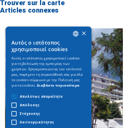
Trouver sur la carte
Articles connexes
×
Αυτός ο ιστότοπος
GREEK
χρησιμοποιεί cookies
ENGLISH
Αυτός ο ιστότοπος χρησιμοποιεί cookies
για τη βελτίωση της εμπειρίας των
GERMAN
χρηστών. Χρησιμοποιώντας τον ιστότοπό
μας, παρέχετε τη συγκατάθεσή σας για όλα
τα cookies σύμφωνα με την Πολιτική μας
για τα cookies.
Διαβάστε περισσότερα
Απολύτως απαραίτητα
Απόδοσης
Στόχευσης
Λειτουργικότητας