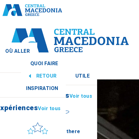
OÙ ALLER
QUOI FAIRE
ale
Voir tous
RETOUR
UTILE
expériences
Voir tous
INSPIRATION
Informations
Voir tous
athia
expériences
Voir tous
Soleil et mer
How to get there