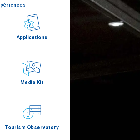
xpériences
stronomie
Applications
Épreuves
Media Kit
Tourism Observatory