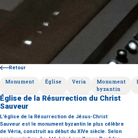
Retour
Monument
Église
Veria
Monument
byzantin
Église de la Résurrection du Christ
Sauveur
L’église de la Résurrection de Jésus-Christ
Sauveur est le monument byzantin le plus célèbre
de Véria, construit au début du XIVe siècle. Selon