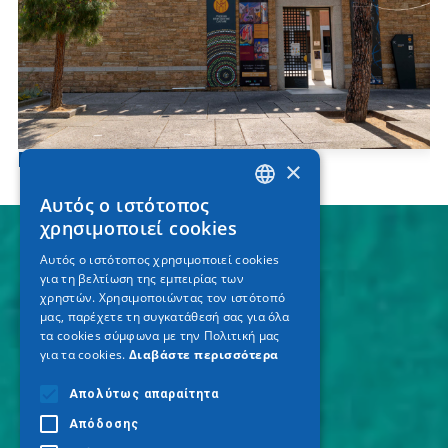
Musée byzantin
×
Αυτός ο ιστότοπος
GREEK
χρησιμοποιεί cookies
ENGLISH
Αυτός ο ιστότοπος χρησιμοποιεί cookies
για τη βελτίωση της εμπειρίας των
GERMAN
χρηστών. Χρησιμοποιώντας τον ιστότοπό
μας, παρέχετε τη συγκατάθεσή σας για όλα
τα cookies σύμφωνα με την Πολιτική μας
για τα cookies.
Διαβάστε περισσότερα
Απολύτως απαραίτητα
Απόδοσης