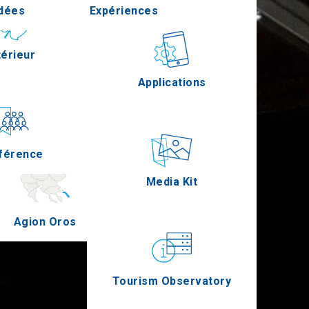
Idées
Expériences
Pella
térieur
Gastronomie
Applications
Serres
férence
Épreuves
Media Kit
Agion Oros
Tourism Observatory