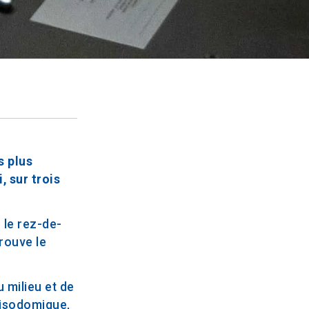
s plus
, sur trois
 le rez-de-
rouve le
 milieu et de
t isodomique,