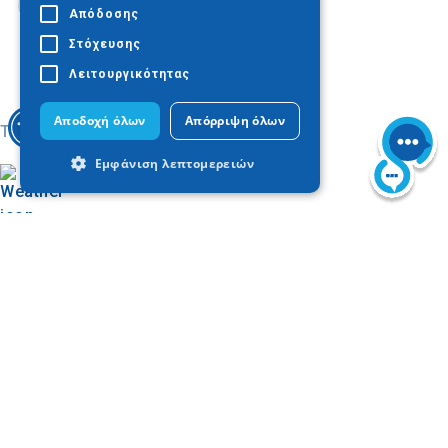
Απόδοσης
Στόχευσης
Λειτουργικότητας
Αποδοχή όλων
Απόρριψη όλων
Today
Εμφάνιση λεπτομερειών
Απολύτως απαραίτητα
Απόδοσης
Στόχευσης
Λειτουργικότητας
Τα απολύτως απαραίτητα cookies
Trouver sur la carte
επιτρέπουν βασικές λειτουργίες του
Facebook Page
ιστότοπου, όπως τη σύνδεση χρήστη και
Galerie d'images
τη διαχείριση λογαριασμού. Ο ιστότοπος
δεν μπορεί να χρησιμοποιηθεί σωστά
χωρίς τα απολύτως απαραίτητα cookies.
Προμηθευτής
Ονοματεπώνυμο
Λήξη
Περιγραφ
/ Πεδίο