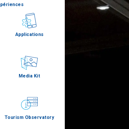
xpériences
stronomie
Applications
Épreuves
Media Kit
Tourism Observatory