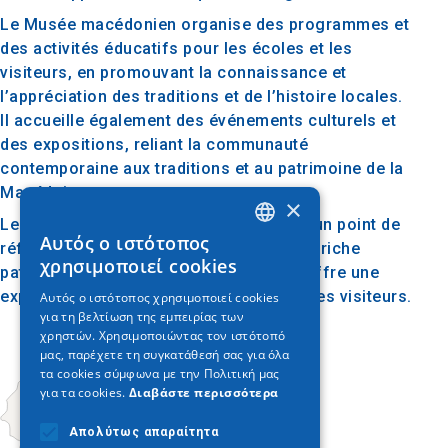
Le Musée macédonien organise des programmes et
des activités éducatifs pour les écoles et les
visiteurs, en promouvant la connaissance et
l’appréciation des traditions et de l’histoire locales.
Il accueille également des événements culturels et
des expositions, reliant la communauté
contemporaine aux traditions et au patrimoine de la
Macédoine.
×
Le musée macédonien de Kolindrou est un point de
Αυτός ο ιστότοπος
référence important pour comprendre le riche
GREEK
χρησιμοποιεί cookies
patrimoine culturel de la Macédoine et offre une
ENGLISH
expérience intéressante et éducative à ses visiteurs.
Αυτός ο ιστότοπος χρησιμοποιεί cookies
για τη βελτίωση της εμπειρίας των
GERMAN
χρηστών. Χρησιμοποιώντας τον ιστότοπό
μας, παρέχετε τη συγκατάθεσή σας για όλα
τα cookies σύμφωνα με την Πολιτική μας
για τα cookies.
Διαβάστε περισσότερα
Απολύτως απαραίτητα