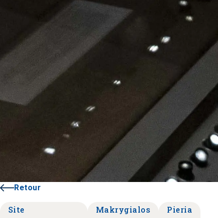
Retour
Site
Makrygialos
Pieria