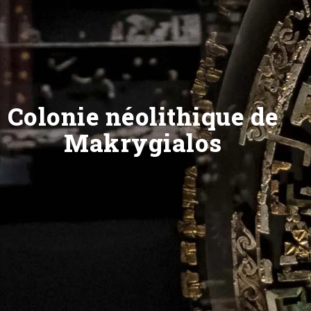
Colonie néolithique de
Makrygialos