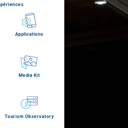
xpériences
stronomie
Applications
Épreuves
Media Kit
Tourism Observatory