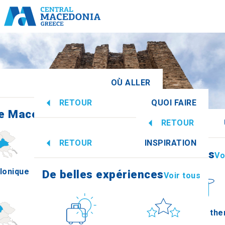
R
OÙ ALLER
RETOUR
QUOI FAIRE
e Macédoine centrale
Voir tous
RETOUR
De belles expériences
Voir tous
RETOUR
INSPIRATION
Informations
Vo
lonique
Imathia
De belles expériences
Voir tous
Culture
Soleil et mer
How to get the