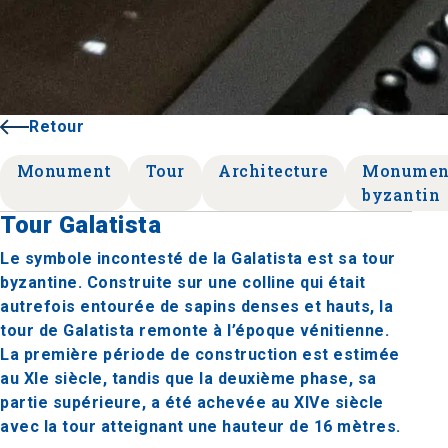
Retour
Monument
Tour
Architecture
Monumen
byzantin
Tour Galatista
Le symbole incontesté de la Galatista est sa tour
byzantine. Construite sur une colline qui était
autrefois entourée de sapins denses et hauts, la
tour de Galatista remonte à l’époque vénitienne.
La première période de construction est estimée
au XIe siècle, tandis que la deuxième phase, sa
partie supérieure, a été achevée au XIVe siècle
avec la tour atteignant une hauteur de 16 mètres.