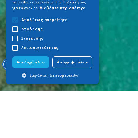
τα cookies σύμφωνα με την Πολιτική μας
για τα cookies.
Διαβάστε περισσότερα
Απολύτως απαραίτητα
Απόδοσης
Στόχευσης
Λειτουργικότητας
Αποδοχή όλων
Απόρριψη όλων
Εμφάνιση λεπτομερειών
Απολύτως απαραίτητα
Απόδοσης
Στόχευσης
Λειτουργικότητας
Τα απολύτως απαραίτητα cookies
επιτρέπουν βασικές λειτουργίες του
ιστότοπου, όπως τη σύνδεση χρήστη και
τη διαχείριση λογαριασμού. Ο ιστότοπος
δεν μπορεί να χρησιμοποιηθεί σωστά