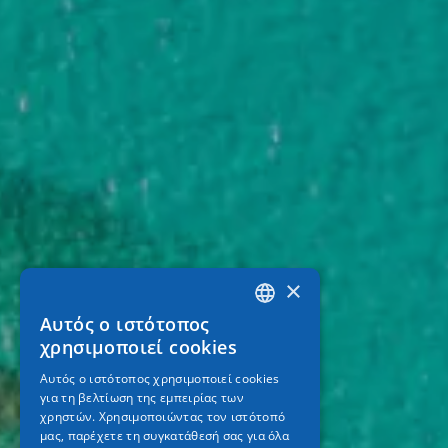
×
Αυτός ο ιστότοπος
GREEK
χρησιμοποιεί cookies
ENGLISH
Αυτός ο ιστότοπος χρησιμοποιεί cookies
για τη βελτίωση της εμπειρίας των
GERMAN
χρηστών. Χρησιμοποιώντας τον ιστότοπό
μας, παρέχετε τη συγκατάθεσή σας για όλα