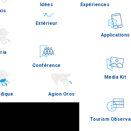
Idées
Expériences
kis
Pella
Extérieur
Gastronomie
Applications
ria
Serres
Conférence
Épreuves
Media Kit
idique
Agion Oros
Tourism Observa