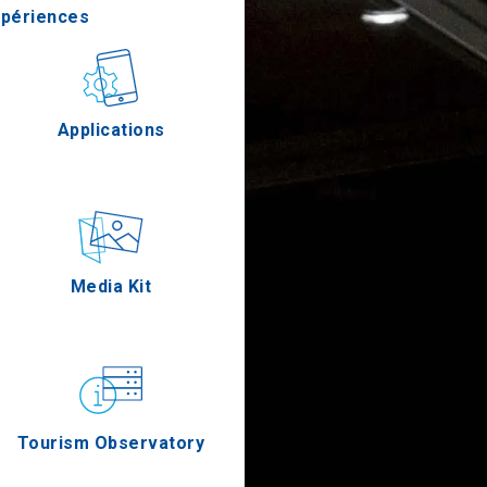
xpériences
stronomie
Applications
Épreuves
Media Kit
Tourism Observatory