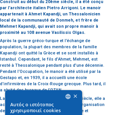
Construit au début du 20ème siècle, il a été conçu
par l’architecte italien Pietro Arrigoni. Le manoir
appartenait à Ahmet Kapandji, un Thessalonicien
local de la communauté de Donmeh, et frère de
Mehmet Kapandji, qui avait son propre manoir à
proximité au 108 avenue Vasilissis Olgas.
Après la guerre gréco-turque et l’échange de
population, la plupart des membres de la famille
Kapandji ont quitté la Grèce et se sont installés à
Istanbul. Cependant, le fils d'Ahmet, Mehmet, est
resté à Thessalonique pendant plus d'une décennie.
Pendant l’Occupation, le manoir a été utilisé par la
Gestapo et, en 1939, il a accueilli une école
d’infirmières de la Croix-Rouge grecque. Plus tard, il
a abrité des bureaux de l’OTAN.
×
La villa a été rénovée et, à la fin du XXe siècle, elle a
Αυτός ο ιστότοπος
accueilli des organisations telles que l’Organisation
GREEK
χρησιμοποιεί cookies
de la capitale culturelle de Thessalonique et
ENGLISH