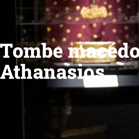
Tombe macédo
Athanasios