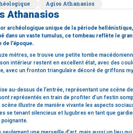
chéologique
Agios Athanasios
s Athanasios
r archéologique unique de la période hellénistique,
 dans un vaste tumulus, ce tombeau reflète le gran
e de l’époque.
ouze mètres, se trouve une petite tombe macédonien
nt son intérieur restent en excellent état, avec des cou
nte, avec un fronton triangulaire décoré de griffons m
frise au-dessus de l’entrée, représentant une scène 
ont représentés en train de profiter d’un festin som
 scène illustre de manière vivante les aspects sociaux
 se tenant silencieux et lugubres en tant que gardie
 poignante.
eulement une merveille d’art, mais aussi un lieu qui