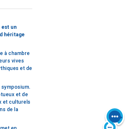
 est un
d héritage
ne à chambre
leurs vives
ythiques et de
de symposium.
ptueux et de
 et culturels
ns de la
 met en