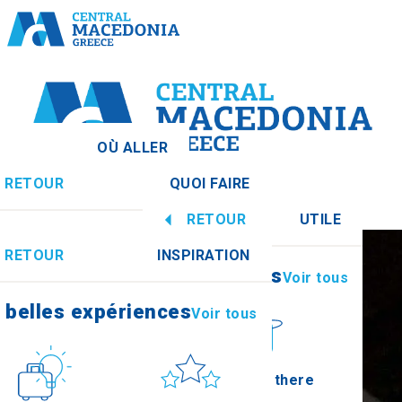
OÙ ALLER
RETOUR
QUOI FAIRE
ne centrale
Voir tous
RETOUR
UTILE
 belles expériences
Voir tous
RETOUR
INSPIRATION
Informations
Voir tous
Imathia
 belles expériences
Voir tous
Culture
Soleil et mer
How to get there