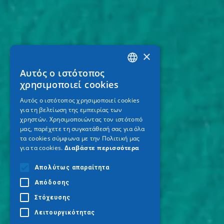
×
Αυτός ο ιστότοπος
GREEK
χρησιμοποιεί cookies
ENGLISH
Αυτός ο ιστότοπος χρησιμοποιεί cookies
για τη βελτίωση της εμπειρίας των
GERMAN
χρηστών. Χρησιμοποιώντας τον ιστότοπό
μας, παρέχετε τη συγκατάθεσή σας για όλα
τα cookies σύμφωνα με την Πολιτική μας
για τα cookies.
Διαβάστε περισσότερα
Απολύτως απαραίτητα
Απόδοσης
Στόχευσης
Λειτουργικότητας