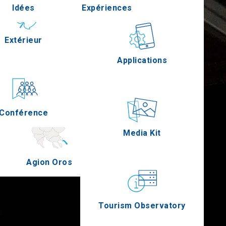
Idées
Expériences
Pella
Extérieur
Gastronomie
Applications
Serres
Conférence
Épreuves
Media Kit
Agion Oros
Tourism Observatory