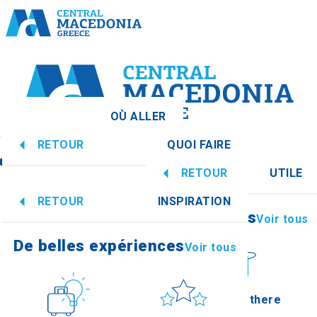
OÙ ALLER
RETOUR
QUOI FAIRE
édoine centrale
Voir tous
RETOUR
UTILE
De belles expériences
Voir tous
RETOUR
INSPIRATION
Informations
Voir tous
Imathia
De belles expériences
Voir tous
Culture
Soleil et mer
How to get there