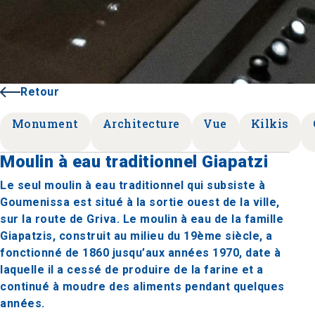
Retour
Monument
Architecture
Vue
Kilkis
Moulin à eau traditionnel Giapatzi
Le seul moulin à eau traditionnel qui subsiste à
Goumenissa est situé à la sortie ouest de la ville,
sur la route de Griva. Le moulin à eau de la famille
Giapatzis, construit au milieu du 19ème siècle, a
fonctionné de 1860 jusqu’aux années 1970, date à
laquelle il a cessé de produire de la farine et a
continué à moudre des aliments pendant quelques
années.