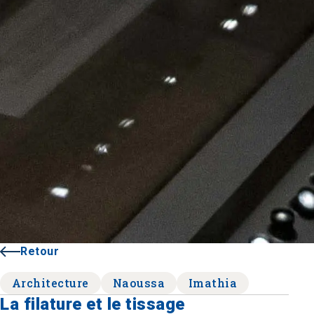
Retour
Architecture
Naoussa
Imathia
La filature et le tissage