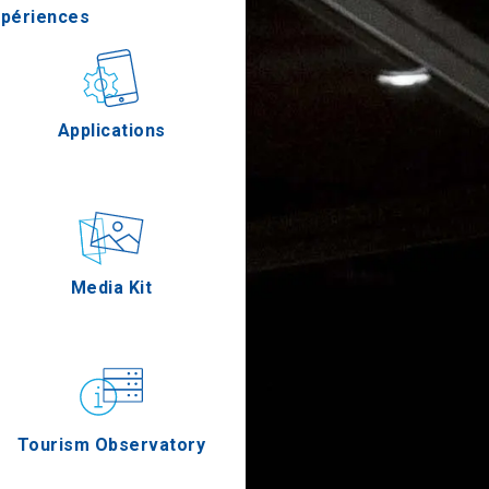
xpériences
stronomie
Applications
Épreuves
Media Kit
Tourism Observatory