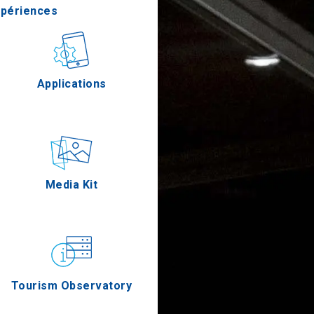
xpériences
stronomie
Applications
Épreuves
Media Kit
Tourism Observatory