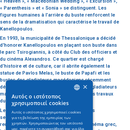
« Heaven », « Macedonian Wedding », « Excursion »,
« Parenthesis » et « Sonia » se distinguent. Les
figures humaines à l'arrière du buste renforcent le
sens de la dramatisation qui caractérise le travail de
Kanellopoulos.
En 1993, la municipalité de Thessalonique a décidé
d'honorer Kanellopoulos en plaçant son buste dans
le parc Tsirogiannis, à côté du Club des officiers et
du cinéma Alexandros. Ce quartier est chargé
d’histoire et de culture, car il abrite également la
statue de Pavlos Melas, le buste de Papafi et les
bustes des gladiateurs macédoniens récemment
×
déplacés qui ont été retirés du parc des gladiateurs
macédoniens à Agia Sophia en raison des travaux
Αυτός ο ιστότοπος
GREEK
du métro.
χρησιμοποιεί cookies
ENGLISH
Le buste de Takis Kanellopoulos n’est pas
Αυτός ο ιστότοπος χρησιμοποιεί cookies
seulement une sculpture, mais aussi une
για τη βελτίωση της εμπειρίας των
GERMAN
χρηστών. Χρησιμοποιώντας τον ιστότοπό
reconnaissance de sa contribution au cinéma grec,
μας, παρέχετε τη συγκατάθεσή σας για όλα