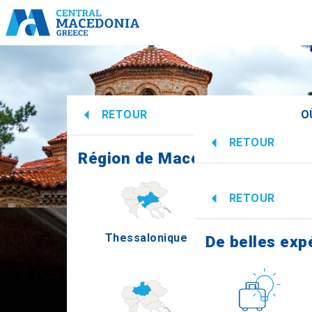
RETOUR
O
RETOUR
Région de Macédoine centrale
De belles exp
RETOUR
Thessalonique
Imathi
De belles exp
Culture