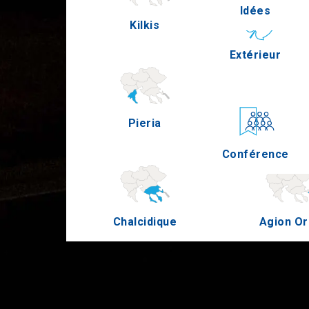
Idées
Kilkis
Pella
Extérieur
Pieria
Serre
Conférence
Chalcidique
Agion O