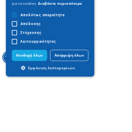
για τα cookies.
Διαβάστε περισσότερα
Απολύτως απαραίτητα
Απόδοσης
Στόχευσης
Λειτουργικότητας
Αποδοχή όλων
Απόρριψη όλων
Εμφάνιση λεπτομερειών
Απολύτως απαραίτητα
Απόδοσης
Στόχευσης
Λειτουργικότητας
Τα απολύτως απαραίτητα cookies
επιτρέπουν βασικές λειτουργίες του
ιστότοπου, όπως τη σύνδεση χρήστη και
τη διαχείριση λογαριασμού. Ο ιστότοπος
δεν μπορεί να χρησιμοποιηθεί σωστά
χωρίς τα απολύτως απαραίτητα cookies.